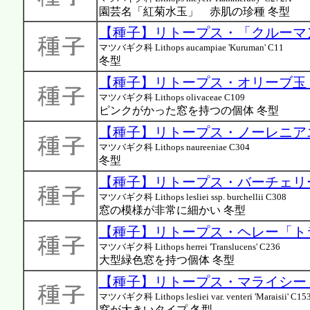
園芸名「紅菊水玉」 赤肌の珍種 冬型
【種子】リトープス・「クルーマン」
マツバギク科 Lithops aucampiae 'Kuruman' C11
冬型
【種子】リトープス・オリーブ玉 C1
マツバギク科 Lithops olivaceae C109
ピンクがかった窓を持つの個体 冬型
【種子】リトープス・ノーレニアエ C
マツバギク科 Lithops naureeniae C304
冬型
【種子】リトープス・バーチェリー C
マツバギク科 Lithops lesliei ssp. burchellii C308
窓の模様が非常に細かい 冬型
【種子】リトープス・ヘレー「トラン
マツバギク科 Lithops herrei 'Translucens' C236
大型緑色窓を持つ個体 冬型
【種子】リトープス・マライシー C1
マツバギク科 Lithops lesliei var. venteri 'Maraisii' C15
窓が大きいタイプ 冬型