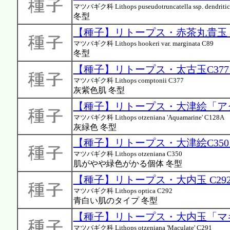
マツバギク科 Lithops puseudotruncatella ssp. dendritic
冬型
【種子】リトープス・赤茶丸貴玉 C8
マツバギク科 Lithops hookeri var. marginata C89
冬型
【種子】リトープス・太古玉C377 
マツバギク科 Lithops comptonii C377
灰紫色肌 冬型
【種子】リトープス・大津絵「アクア
マツバギク科 Lithops otzeniana 'Aquamarine' C128A
灰緑色 冬型
【種子】リトープス・大津絵C350 
マツバギク科 Lithops otzeniana C350
肌がやや緑色がかる個体 冬型
【種子】リトープス・大内玉 C292 
マツバギク科 Lithops optica C292
青白い肌のタイプ 冬型
【種子】リトープス・大内玉「マキュ
マツバギク科 Lithops otzeniana 'Maculate' C291