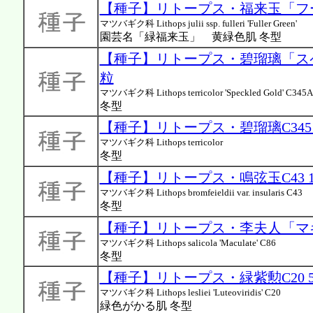
【種子】リトープス・福来玉「フー
マツバギク科 Lithops julii ssp. fulleri 'Fuller Green'
園芸名「緑福来玉」 黄緑色肌 冬型
【種子】リトープス・碧瑠璃「スペッ
粒
マツバギク科 Lithops terricolor 'Speckled Gold' C345A
冬型
【種子】リトープス・碧瑠璃C345 
マツバギク科 Lithops terricolor
冬型
【種子】リトープス・鳴弦玉C43 1
マツバギク科 Lithops bromfeieldii var. insularis C43
冬型
【種子】リトープス・李夫人「マキュ
マツバギク科 Lithops salicola 'Maculate' C86
冬型
【種子】リトープス・緑紫勲C20 
マツバギク科 Lithops lesliei 'Luteoviridis' C20
緑色がかる肌 冬型