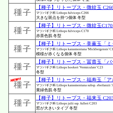
【種子】リトープス・微紋玉 C266 
マツバギク科 Lithops fulviceps C266
大きな斑点を持つ個体 冬型
【種子】リトープス・微紋玉C170 
マツバギク科 Lithops fulviceps C170
赤茶色肌 冬型
【種子】リトープス・美薫玉「ミック
マツバギク科 Lithops karasmontana 'Mickbergensis' C
模様が赤くなる個体 冬型
【種子】リトープス・冨貴玉「バーミ
マツバギク科 Lithops hookeri 'Vermiculate' C23
冬型
【種子】リトープス・福寿玉「アボ
マツバギク科 Lithops karasmontana subsp. eberlanzii 'A
黄緑色肌 冬型
【種子】リトープス・福来玉 C203 
マツバギク科 Lithops julii ssp. fulleri C203
窓が大きいタイプ 冬型