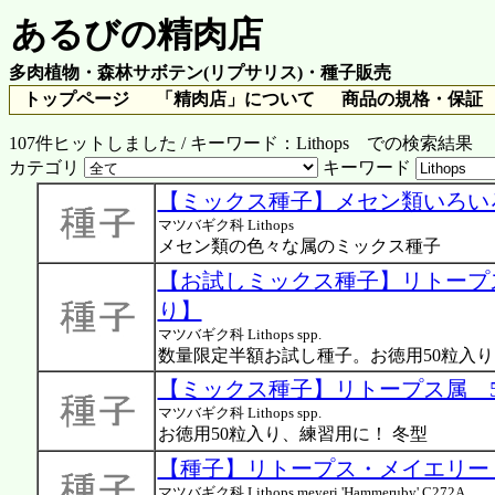
あるびの精肉店
多肉植物・森林サボテン(リプサリス)・種子販売
トップページ
「精肉店」について
商品の規格・保証
107件ヒットしました / キーワード：Lithops での検索結果
カテゴリ
キーワード
【ミックス種子】メセン類いろいろ
マツバギク科 Lithops
メセン類の色々な属のミックス種子
【お試しミックス種子】リトープス
り】
マツバギク科 Lithops spp.
数量限定半額お試し種子。お徳用50粒入り
【ミックス種子】リトープス属 5
マツバギク科 Lithops spp.
お徳用50粒入り、練習用に！ 冬型
【種子】リトープス・メイエリー「
マツバギク科 Lithops meyeri 'Hammeruby' C272A