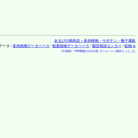
あるびの精肉店～多肉植物・サボテン・種子通販
のデータ /
多肉植物データベース
/
観葉植物データベース
/
園芸相談センター
/
鉱物.jp
CGI制作・PHP開発のCGIの匠
ホームページ制作どっとこむ