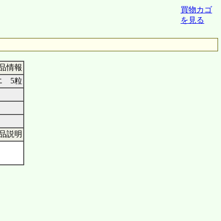
買物カゴ
を見る
品情報
 5粒
品説明