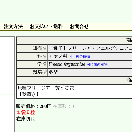
注文方法
お支払い・送料
お問合せ
商
販売名
【種子】フリージア・フェルグソニアエ
科名
アヤメ科
同じ科の植物
学名
Freesia fergusoniae
同じ属の植物
栽培型
冬型
商
原種フリージア 芳香黄花
【秋蒔き】
販売価格：
280円
在庫数：0
１袋５粒
在庫切れ